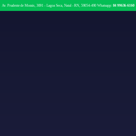
Av. Prudente de Morais, 3091 - Lagoa Seca, Natal - RN, 59054-490
Whatsapp:
84 99636-6160